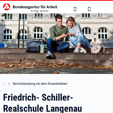
Hauptnavigation
zu den Hauptinhalten springen
Suche
Anmelden
Berufsberatung vor dem Erwerbsleben
Friedrich- Schiller-
Realschule Langenau