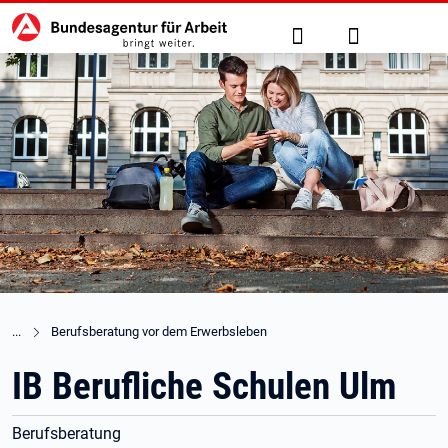
Hauptnavigation
zu den Hauptinhalten springen
Suche
Anmelden
Berufsberatung vor dem Erwerbsleben
IB Berufliche Schulen Ulm
Berufsberatung