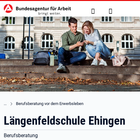
Hauptnavigation
zu den Hauptinhalten springen
Suche
Anmelden
Berufsberatung vor dem Erwerbsleben
Längenfeldschule Ehingen
Berufsberatung