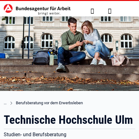
Hauptnavigation
zu den Hauptinhalten springen
Suche
Anmelden
Berufsberatung vor dem Erwerbsleben
Technische Hochschule Ulm
Studien- und Berufsberatung