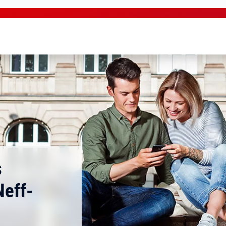
s
eff-