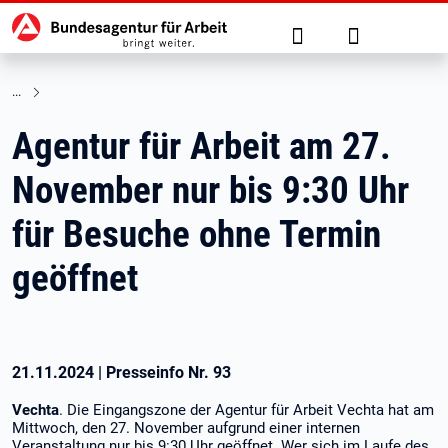
Hauptnavigation
zu den Hauptinhalten springen
Suche
Anmelden
Agentur für Arbeit am 27.
November nur bis 9:30 Uhr
für Besuche ohne Termin
geöffnet
21.11.2024
|
Presseinfo Nr.
93
Vechta
. Die Eingangszone der Agentur für Arbeit Vechta hat am
Mittwoch, den 27. November aufgrund einer internen
Veranstaltung nur bis 9:30 Uhr geöffnet. Wer sich im Laufe des