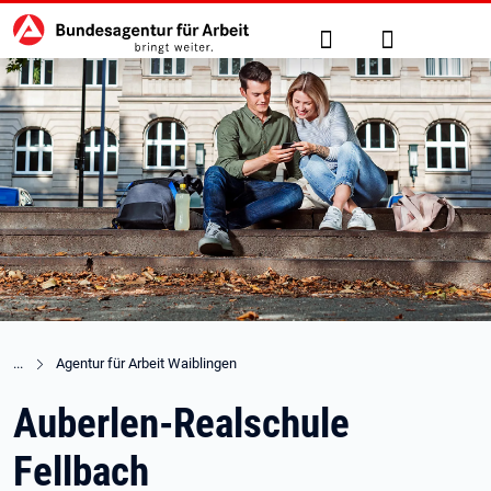
Hauptnavigation
zu den Hauptinhalten springen
Suche
Anmelden
Agentur für Arbeit Waiblingen
Auberlen-Realschule
Fellbach