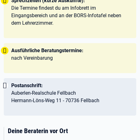
Tipp:
Sprechzeiten (kurze Auskünfte):
Die Termine findest du am Infobrett im
Eingangsbereich und an der BORS-Infotafel neben
dem Lehrerzimmer.
Tipp:
Ausführliche Beratungstermine:
nach Vereinbarung
Wichtig:
Postanschrift:
Auberlen-Realschule Fellbach
Hermann-Löns-Weg 11 - 70736 Fellbach
Deine Beraterin vor Ort