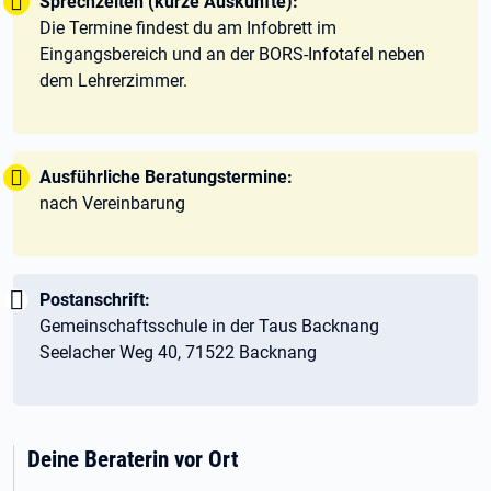
Tipp:
Sprechzeiten (kurze Auskünfte):
Die Termine findest du am Infobrett im
Eingangsbereich und an der BORS-Infotafel neben
dem Lehrerzimmer.
Tipp:
Ausführliche Beratungstermine:
nach Vereinbarung
Wichtig:
Postanschrift:
Gemeinschaftsschule in der Taus Backnang
Seelacher Weg 40, 71522 Backnang
Deine Beraterin vor Ort