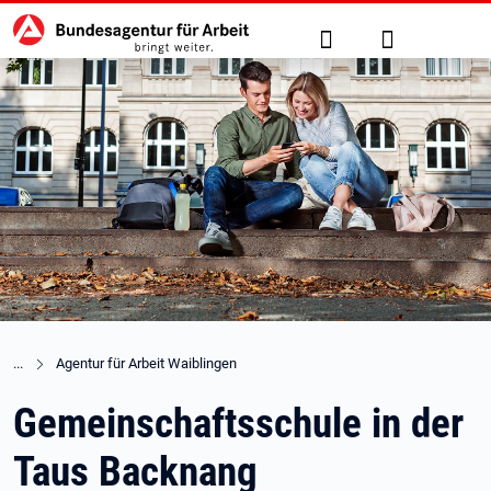
Hauptnavigation
zu den Hauptinhalten springen
Suche
Anmelden
Agentur für Arbeit Waiblingen
Gemeinschaftsschule in der
Taus Backnang