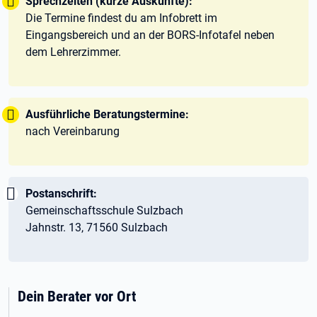
Tipp:
Sprechzeiten (kurze Auskünfte):
Die Termine findest du am Infobrett im
Eingangsbereich und an der BORS-Infotafel neben
dem Lehrerzimmer.
Tipp:
Ausführliche Beratungstermine:
nach Vereinbarung
Wichtig:
Postanschrift:
Gemeinschaftsschule Sulzbach
Jahnstr. 13, 71560 Sulzbach
Dein Berater vor Ort