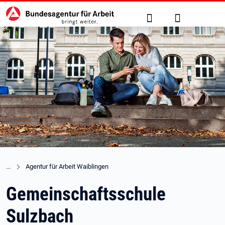
Hauptnavigation
zu den Hauptinhalten springen
Suche
Anmelden
Agentur für Arbeit Waiblingen
Gemeinschaftsschule
Sulzbach