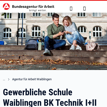
Hauptnavigation
zu den Hauptinhalten springen
Suche
Anmelden
Agentur für Arbeit Waiblingen
Gewerbliche Schule
Waiblingen BK Technik I+II