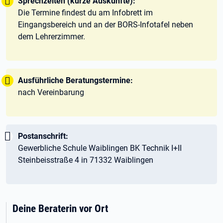
Tipp:
Sprechzeiten (kurze Auskünfte):
Die Termine findest du am Infobrett im
Eingangsbereich und an der BORS-Infotafel neben
dem Lehrerzimmer.
Tipp:
Ausführliche Beratungstermine:
nach Vereinbarung
Wichtig:
Postanschrift:
Gewerbliche Schule Waiblingen BK Technik I+II
Steinbeisstraße 4 in 71332 Waiblingen
Deine Beraterin vor Ort