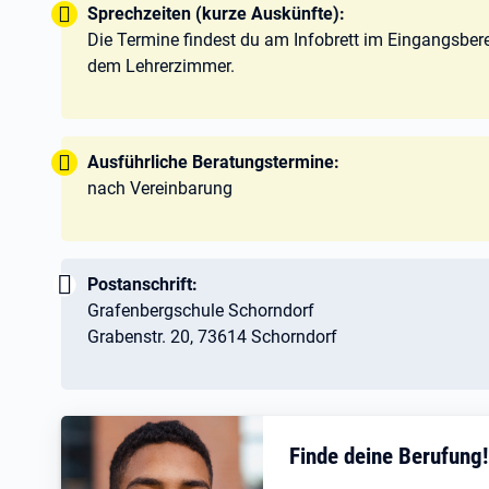
Tipp:
Sprechzeiten (kurze Auskünfte):
Die Termine findest du am Infobrett im Eingangsber
dem Lehrerzimmer.
Tipp:
Ausführliche Beratungstermine:
nach Vereinbarung
Wichtig:
Postanschrift:
Grafenbergschule Schorndorf
Grabenstr. 20, 73614 Schorndorf
Finde deine Berufung