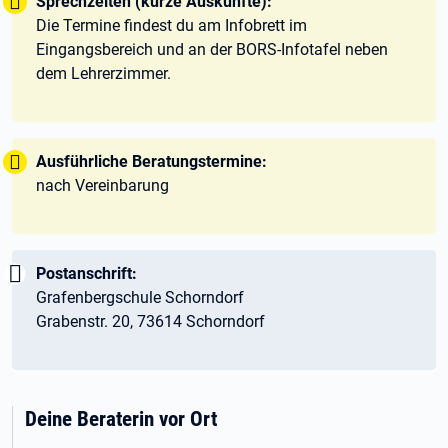
Tipp:
Sprechzeiten (kurze Auskünfte):
Die Termine findest du am Infobrett im
Eingangsbereich und an der BORS-Infotafel neben
dem Lehrerzimmer.
Tipp:
Ausführliche Beratungstermine:
nach Vereinbarung
Wichtig:
Postanschrift:
Grafenbergschule Schorndorf
Grabenstr. 20, 73614 Schorndorf
Deine Beraterin vor Ort