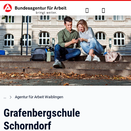
Hauptnavigation
zu den Hauptinhalten springen
Suche
Anmelden
Agentur für Arbeit Waiblingen
Grafenbergschule
Schorndorf