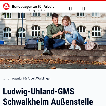
Hauptnavigation
zu den Hauptinhalten springen
Suche
Anmelden
Agentur für Arbeit Waiblingen
Ludwig-Uhland-GMS
Schwaikheim Außenstelle