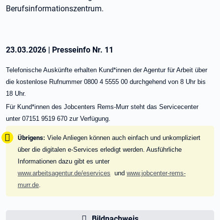
Berufsinformationszentrum.
23.03.2026
|
Presseinfo Nr.
11
Telefonische Auskünfte erhalten Kund*innen der Agentur für Arbeit über
die kostenlose Rufnummer 0800 4 5555 00 durchgehend von 8 Uhr bis
18 Uhr.
Für Kund*innen des Jobcenters Rems-Murr steht das Servicecenter
unter 07151 9519 670 zur Verfügung.
Tipp:
Übrigens:
Viele Anliegen können auch einfach und unkompliziert
über die digitalen e-Services erledigt werden. Ausführliche
Informationen dazu gibt es unter
www.arbeitsagentur.de/eservices
und
www.jobcenter-rems-
murr.de
.
Bildnachweis