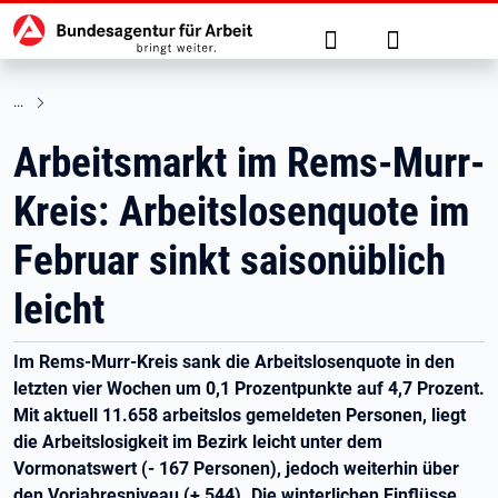
Hauptnavigation
zu den Hauptinhalten springen
Suche
Anmelden
Arbeitsmarkt im Rems-Murr-
Kreis: Arbeitslosenquote im
Februar sinkt saisonüblich
leicht
Im Rems-Murr-Kreis sank die Arbeitslosenquote in den
letzten vier Wochen um 0,1 Prozentpunkte auf 4,7 Prozent.
Mit aktuell 11.658 arbeitslos gemeldeten Personen, liegt
die Arbeitslosigkeit im Bezirk leicht unter dem
Vormonatswert (- 167 Personen), jedoch weiterhin über
den Vorjahresniveau (+ 544). Die winterlichen Einflüsse