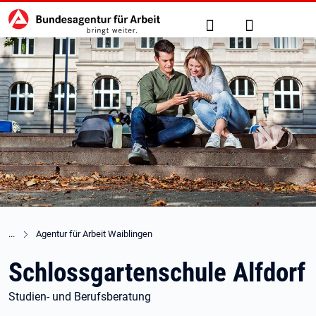
Hauptnavigation
zu den Hauptinhalten springen
Suche
Anmelden
Agentur für Arbeit Waiblingen
Schlossgartenschule Alfdorf
Studien- und Berufsberatung