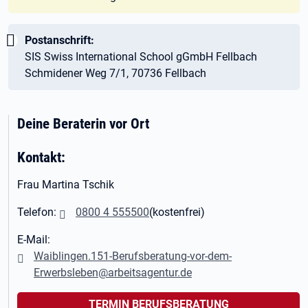
Wichtig:
Postanschrift:
SIS Swiss International School gGmbH Fellbach
Schmidener Weg 7/1, 70736 Fellbach
Deine Beraterin vor Ort
Kontakt:
Frau Martina Tschik
Telefon:
0800 4 555500
(kostenfrei)
E-Mail:
Waiblingen.151-Berufsberatung-vor-dem-
Erwerbsleben@arbeitsagentur.de
TERMIN BERUFSBERATUNG