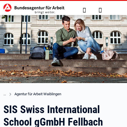
Hauptnavigation
zu den Hauptinhalten springen
Suche
Anmelden
Agentur für Arbeit Waiblingen
SIS Swiss International
School gGmbH Fellbach