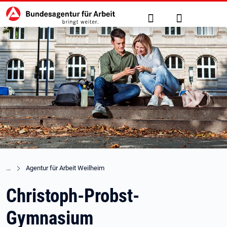
Hauptnavigation
zu den Hauptinhalten springen
Suche
Anmelden
Agentur für Arbeit Weilheim
Christoph-Probst-
Gymnasium