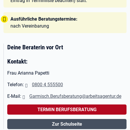
Eintrag in Terminliste beachten) statt.
Tipp:
Ausführliche Beratungstermine:
nach Vereinbarung
Deine Beraterin vor Ort
Kontakt:
Frau Arianna Papetti
Telefon:
0800 4 555500
E-Mail:
Garmisch.Berufsberatung@arbeitsagentur.de
TERMIN BERUFSBERATUNG
Zur Schulseite