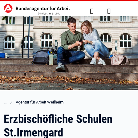
Hauptnavigation
zu den Hauptinhalten springen
Suche
Anmelden
Agentur für Arbeit Weilheim
Erzbischöfliche Schulen
St.Irmengard