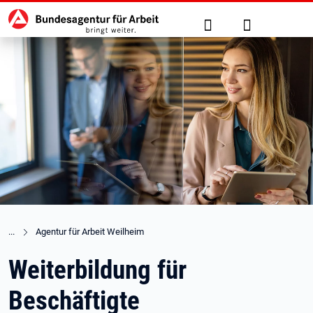
Hauptnavigation
zu den Hauptinhalten springen
Suche
Anmelden
Agentur für Arbeit Weilheim
Weiterbildung für
Beschäftigte