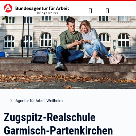
Hauptnavigation
zu den Hauptinhalten springen
Suche
Anmelden
Agentur für Arbeit Weilheim
Zugspitz-Realschule
Garmisch-Partenkirchen