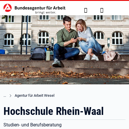
Hauptnavigation
zu den Hauptinhalten springen
Suche
Anmelden
Agentur für Arbeit Wesel
Hochschule Rhein-Waal
Studien- und Berufsberatung