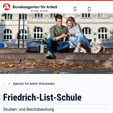
Hauptnavigation
zu den Hauptinhalten springen
Suche
Anmelden
Agentur für Arbeit Wiesbaden
Friedrich-List-Schule
Studien- und Berufsberatung