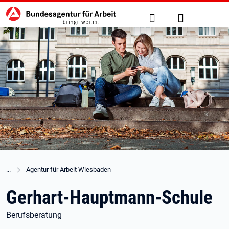
Hauptnavigation
zu den Hauptinhalten springen
Suche
Anmelden
Agentur für Arbeit Wiesbaden
Gerhart-Hauptmann-Schule
Berufsberatung