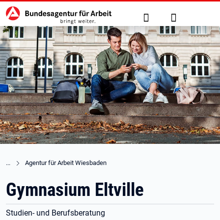
Hauptnavigation
zu den Hauptinhalten springen
Suche
Anmelden
Agentur für Arbeit Wiesbaden
Gymnasium Eltville
Studien- und Berufsberatung