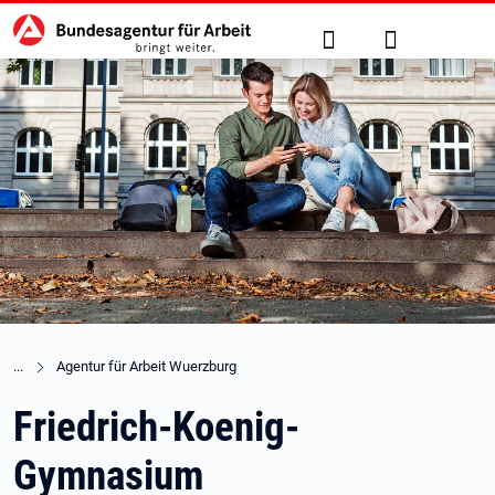
Hauptnavigation
zu den Hauptinhalten springen
Suche
Anmelden
Agentur für Arbeit Wuerzburg
Friedrich-Koenig-
Gymnasium