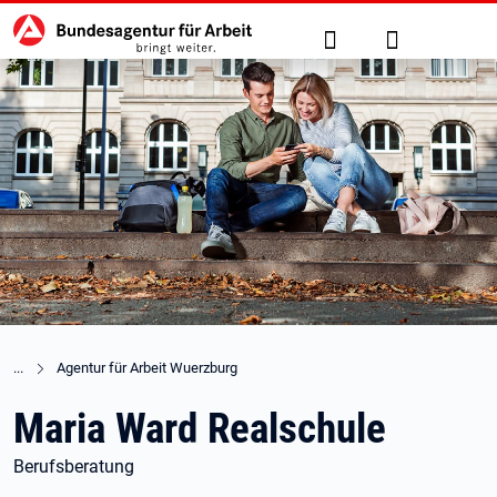
Hauptnavigation
zu den Hauptinhalten springen
Suche
Anmelden
Agentur für Arbeit Wuerzburg
Maria Ward Realschule
Berufsberatung