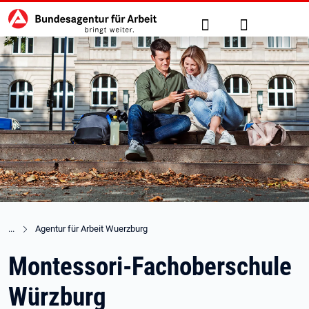
Hauptnavigation
zu den Hauptinhalten springen
Suche
Anmelden
Agentur für Arbeit Wuerzburg
Montessori-Fachoberschule
Würzburg