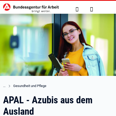
Hauptnavigation
zu den Hauptinhalten springen
Suche
Anmelden
Gesundheit und Pflege
APAL - Azubis aus dem
Ausland