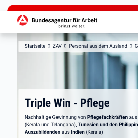
zu den Hauptinhalten springen
Hauptnavigation
Startseite
ZAV
Personal aus dem Ausland
G
Triple Win - Pflege
Nachhaltige Gewinnung von
Pflegefachkräften
au
(Kerala und Telangana)
, Tunesien und den Philippi
Auszubildenden
aus
Indien
(Kerala)