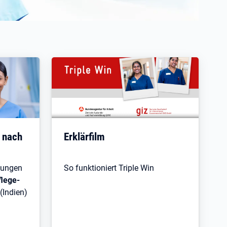
Öffnet in neuem Tab
e nach
Erklärfilm
tungen
So funktioniert Triple Win
flege-
(Indien)