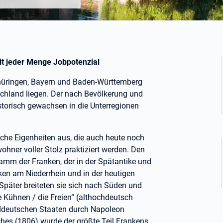
mit jeder Menge Jobpotenzial
Thüringen, Bayern und Baden-Württemberg
tschland liegen. Der nach Bevölkerung und
istorisch gewachsen in die Unterregionen
liche Eigenheiten aus, die auch heute noch
hner voller Stolz praktiziert werden. Den
mm der Franken, der in der Spätantike und
nken am Niederrhein und in der heutigen
Später breiteten sie sich nach Süden und
 Kühnen / die Freien“ (althochdeutsch
süddeutschen Staaten durch Napoleon
es (1806) wurde der größte Teil Frankens