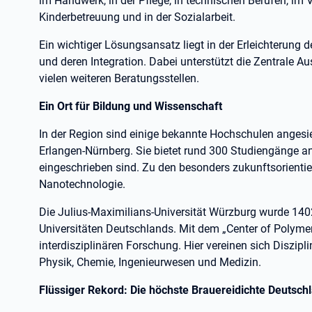
im Handwerk, in der Pflege, in technischen Berufen, im Ve
Kinderbetreuung und in der Sozialarbeit.
Ein wichtiger Lösungsansatz liegt in der Erleichterung d
und deren Integration. Dabei unterstützt die Zentrale 
vielen weiteren Beratungsstellen.
Ein Ort für Bildung und Wissenschaft
In der Region sind einige bekannte Hochschulen angesied
Erlangen-Nürnberg. Sie bietet rund 300 Studiengänge an
eingeschrieben sind. Zu den besonders zukunftsorientie
Nanotechnologie.
Die Julius-Maximilians-Universität Würzburg wurde 140
Universitäten Deutschlands. Mit dem „Center of Polymer 
interdisziplinären Forschung. Hier vereinen sich Diszipl
Physik, Chemie, Ingenieurwesen und Medizin.
Flüssiger Rekord: Die höchste Brauereidichte Deutsch