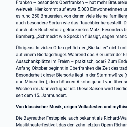
Franken – besonders Oberfranken – hat mehr Brauereie
weltweit. Hier kommt auf etwa 5.000 Einwohnerinnen un
es rund 250 Brauereien, von denen viele kleine, familie
auch besondere Sorten wie das Rauchbier hergestellt. 
durch über Buchenholz getrocknetes Malz. Besonders be
Bamberg. „Schmeckt wie Speck in flüssig“, sagen manc
Übrigens: In vielen Orten gehört der „Bierkeller“ nicht un
auf einem Bierlagerhügel. Während das Bier unter der Erd
Ausschankplätze im Freien – praktisch, oder? Zum Ende
Anfang Oktober beginnt in Oberfranken die Zeit des trad
Besonderheit dieser Biersorte liegt in der Stammwürze (d
und Mineralien), dem höheren Alkoholgehalt von über se
Wochen im Jahr verfügbar ist. Diese Saison wird feierli
seit dem 15. Jahrhundert.
Von klassischer Musik, urigen Volksfesten und mythis
Die Bayreuther Festspiele, auch bekannt als Richard-Wag
Musiktheaterfestival, das den zehn letzten Opern Rich