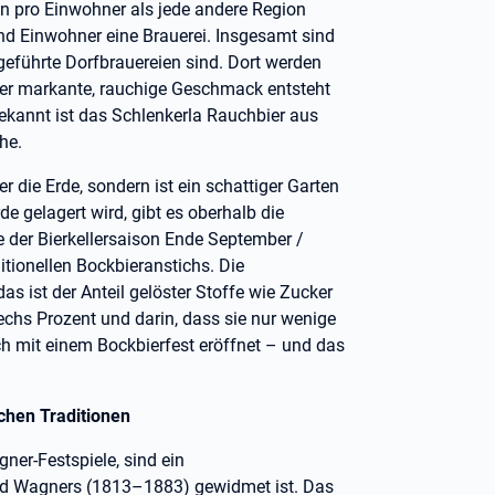
n pro Einwohner als jede andere Region
d Einwohner eine Brauerei. Insgesamt sind
ngeführte Dorfbrauereien sind. Dort werden
Der markante, rauchige Geschmack entsteht
kannt ist das Schlenkerla Rauchbier aus
he.
ter die Erde, sondern ist ein schattiger Garten
e gelagert wird, gibt es oberhalb die
 der Bierkellersaison Ende September /
itionellen Bockbieranstichs. Die
as ist der Anteil gelöster Stoffe wie Zucker
chs Prozent und darin, dass sie nur wenige
ch mit einem Bockbierfest eröffnet – und das
chen Traditionen
ner-Festspiele, sind ein
ard Wagners (1813–1883) gewidmet ist. Das