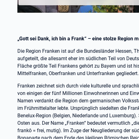
„Gott sei Dank, ich bin a Frank“ – eine stolze Region 
Die Region Franken ist auf die Bundesländer Hessen, 
aufgeteilt, die allesamt eher im südlichen Teil von Deu
Fläche größte Teil Frankens gehört zu Bayern und ist h
Mittelfranken, Oberfranken und Unterfranken gegliedert.
Franken zeichnet sich durch viele kulturelle und sprach
von einigen der fünf Millionen Einwohnerinnen und Einwo
Namen verdankt die Region dem germanischen Volkssta
im Frühmittelalter lebte. Ursprünglich siedelten die Fra
Benelux-Region (Belgien, Niederlande und Luxemburg). 
Osten aus. Der Name „Franken“ bedeutet vermutlich „die
frankô = frei, mutig). Im Zuge der Neugliederung der 
Bonaparte nach dem Ende des Heiligen Römischen Reich