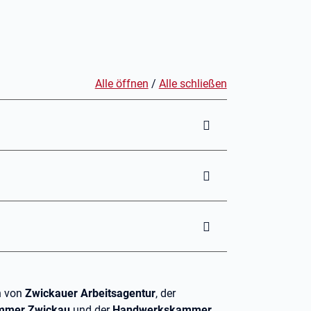
Alle öffnen
/
Alle schließen
n von
Zwickauer Arbeitsagentur
, der
mmer Zwickau
und der
Handwerkskammer