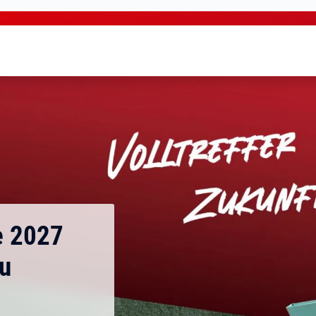
e 2027
u