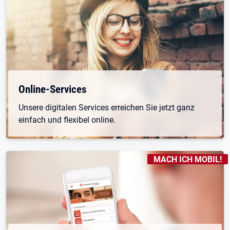
Öffnet in neuem Tab
Online-Services
Unsere digitalen Services erreichen Sie jetzt ganz
einfach und flexibel online.
KENNZEICHNUNGEN
:
MACH ICH MOBIL!