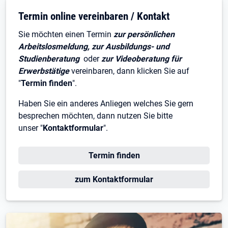
Termin online vereinbaren / Kontakt
Sie möchten einen Termin
zur persönlichen
Arbeitslosmeldung, zur Ausbildungs- und
Studienberatung
oder
zur Videoberatung für
Erwerbstätige
vereinbaren, dann klicken Sie auf
"
Termin finden
".
Haben Sie ein anderes Anliegen welches Sie gern
besprechen möchten, dann nutzen Sie bitte
unser "
Kontaktformular
".
Öffnet in neuem Tab
Termin finden
Öffnet in neuem Tab
zum Kontaktformular