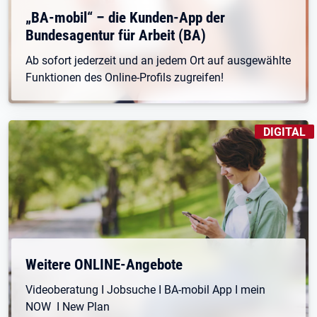
Öffnet in neuem Tab
„BA-mobil“ – die Kunden-App der
Bundesagentur für Arbeit (BA)
Ab sofort jederzeit und an jedem Ort auf ausgewählte
Funktionen des Online-Profils zugreifen!
KENNZEICH
DIGITAL
Weitere ONLINE-Angebote
Videoberatung I Jobsuche I BA-mobil App I mein
NOW I New Plan