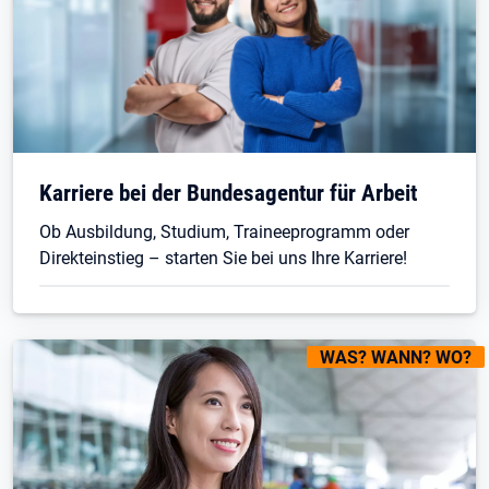
Öffnet in neuem Tab
Karriere bei der Bundesagentur für Arbeit
Ob Ausbildung, Studium, Traineeprogramm oder
Direkteinstieg – starten Sie bei uns Ihre Karriere!
KENNZEICHNUNGEN
:
WAS? WANN? WO?