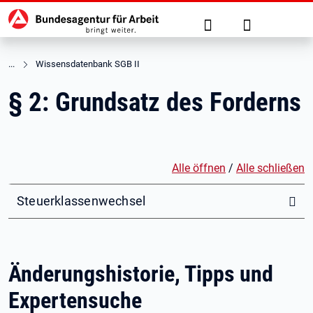
Hauptnavigation
zu den Hauptinhalten springen
Suche
Anmelden
Wissensdatenbank SGB II
§ 2: Grundsatz des Forderns
Alle öffnen
/
Alle schließen
Steuerklassenwechsel
Änderungshistorie, Tipps und
Expertensuche