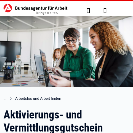
Hauptnavigation
zu den Hauptinhalten springen
Suche
Anmelden
Arbeitslos und Arbeit finden
Aktivierungs- und
Vermittlungsgutschein