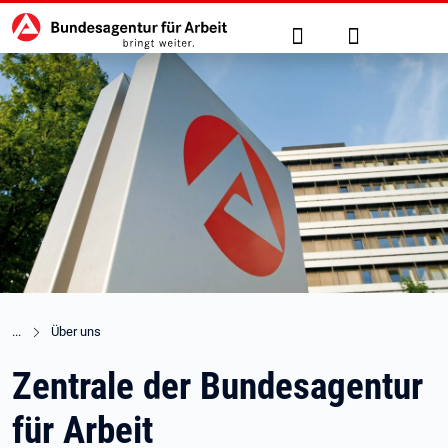
Hauptnavigation
zu den Hauptinhalten springen
Suche
Anmelden
Über uns
Zentrale der Bundesagentur
für Arbeit