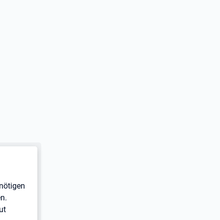
nötigen
en.
ut