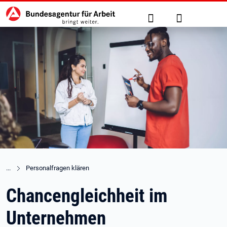
Hauptnavigation
zu den Hauptinhalten springen
Suche
Anmelden
Personalfragen klären
Chancengleichheit im
Unternehmen