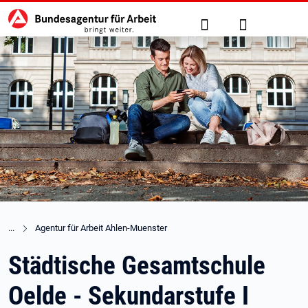
Hauptnavigation
zu den Hauptinhalten springen
Suche
Anmelden
Agentur für Arbeit Ahlen-Muenster
Städtische Gesamtschule
Oelde - Sekundarstufe I