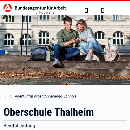
Hauptnavigation
zu den Hauptinhalten springen
Suche
Anmelden
Agentur für Arbeit Annaberg-Buchholz
Oberschule Thalheim
Berufsberatung