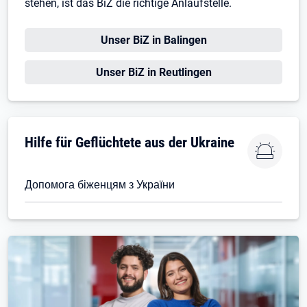
stehen, ist das BiZ die richtige Anlaufstelle.
Öffnet in neuem Tab
Unser BiZ in Balingen
Öffnet in neuem Tab
Unser BiZ in Reutlingen
Öffnet in neuem Tab
Hilfe für Geflüchtete aus der Ukraine
Допомога біженцям з України