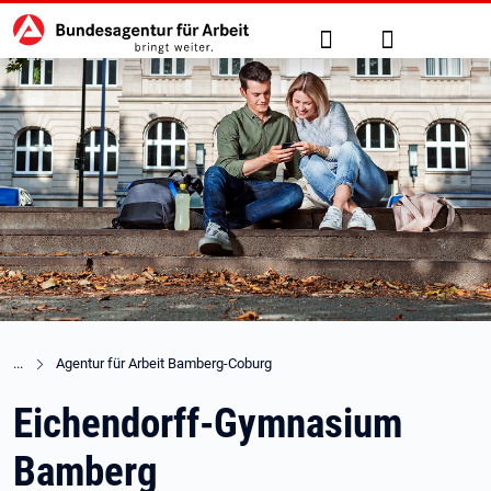
Hauptnavigation
zu den Hauptinhalten springen
Suche
Anmelden
Agentur für Arbeit Bamberg-Coburg
Eichendorff-Gymnasium
Bamberg