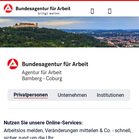
Hauptnavigation
zu den Hauptinhalten springen
Suche
Anmelden
Agentur für Arbeit Bamberg
Privatpersonen
Unternehmen
Institutionen
Kontaktinformationen
Nutzen Sie unsere Online-Services:
Arbeitslos melden, Veränderungen mitteilen & Co. - schnell,
sicher, rund um die Uhr.