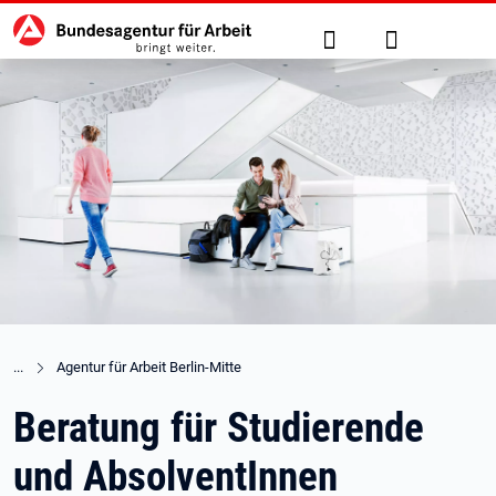
Hauptnavigation
zu den Hauptinhalten springen
Suche
Anmelden
Agentur für Arbeit Berlin-Mitte
Beratung für Studierende
und AbsolventInnen