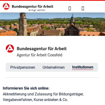
Hauptnavigation
zu den Hauptinhalten springen
Suche
Anmelden
Agentur für Arbeit Coesfeld
Institutionen
Privatpersonen
Unternehmen
Kontaktinformationen
Informieren Sie sich online:
Akkreditierung und Zulassung für Bildungsträger,
Vergabeverfahren, Kurse anbieten & Co.