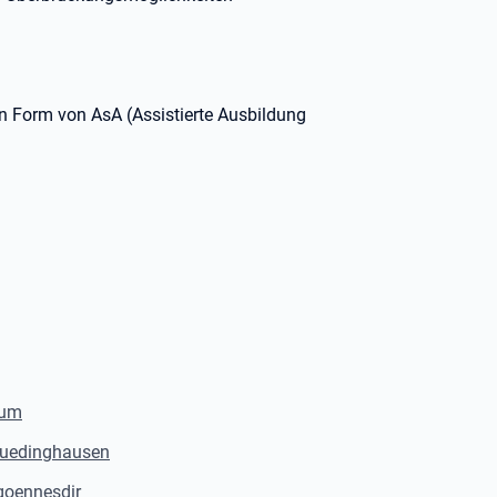
in Form von AsA (Assistierte Ausbildung
ium
/luedinghausen
goennesdir