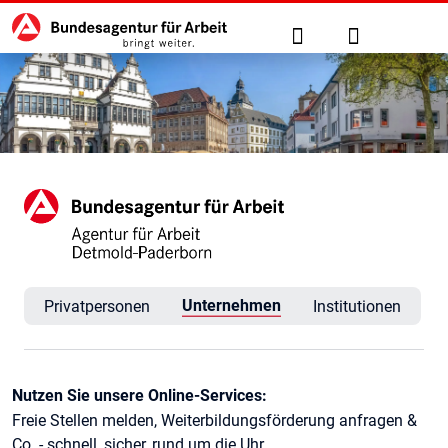
Hauptnavigation
zu den Hauptinhalten springen
Suche
Anmelden
Agentur für Arbeit Detmold-
Unternehmen
Privatpersonen
Institutionen
Kontaktinformationen
Nutzen Sie unsere Online-Services:
Freie Stellen melden, Weiterbildungsförderung anfragen &
Co. - schnell, sicher, rund um die Uhr.