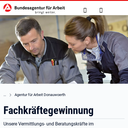
Hauptnavigation
zu den Hauptinhalten springen
Suche
Anmelden
Agentur für Arbeit Donauwoerth
Fachkräftegewinnung
Unsere Vermittlungs- und Beratungskräfte im