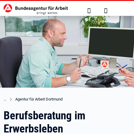
Hauptnavigation
zu den Hauptinhalten springen
Suche
Anmelden
Agentur für Arbeit Dortmund
Berufsberatung im
Erwerbsleben