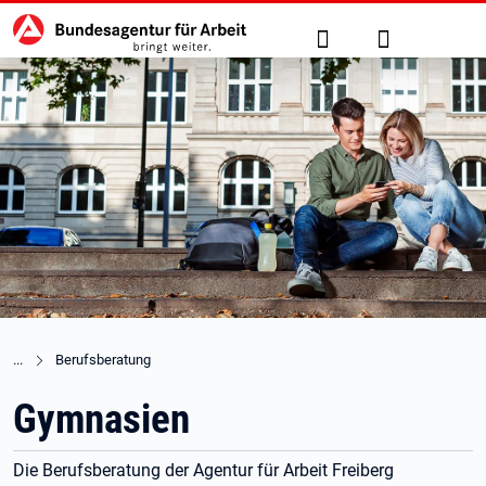
Hauptnavigation
zu den Hauptinhalten springen
Suche
Anmelden
Berufsberatung
Gymnasien
Die Berufsberatung der Agentur für Arbeit Freiberg